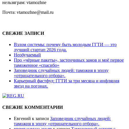
нельзяграм: vtamozhne
Почта: vtamozhne@mail.ru
СВЕЖИЕ ЗАПИСИ
Взлом системы: почему быть молодым ГГТИ — это
лучший стартап 2026 года.
Необучаемый
Про «чёрные пакеты», застенчивых замов и моё первое
таможенное «спасибо»
Заповедник случайных людей: таможня в эпоху
«отрицательного отбора».
Карьерный фастфуд: ГГТИ за три месяца и инфляция
звезд на погонах.
СВЕЖИЕ КОММЕНТАРИИ
Евгений
к записи
Заповедник случайных людей:
таможня в эпоху «отрицательного отбора».
время намаза акъяр
к записи
Таможенный осмотр с