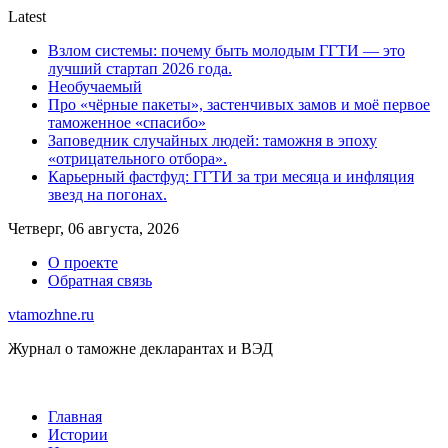
Skip
Latest
to
Взлом системы: почему быть молодым ГГТИ — это
content
лучший стартап 2026 года.
Необучаемый
Про «чёрные пакеты», застенчивых замов и моё первое
таможенное «спасибо»
Заповедник случайных людей: таможня в эпоху
«отрицательного отбора».
Карьерный фастфуд: ГГТИ за три месяца и инфляция
звезд на погонах.
Четверг, 06 августа, 2026
О проекте
Обратная связь
vtamozhne.ru
Журнал о таможне декларантах и ВЭД
Главная
Истории