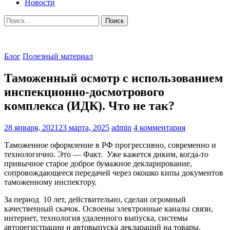
Новости
Найти:
Блог
Полезный материал
Таможенный осмотр с использованием
инспекционно-досмотрового
комплекса (ИДК). Что не так?
Posted
Author
28 января, 2021
23 марта, 2025
admin
4 комментария
on
Таможенное оформление в РФ прогрессивно, современно и
технологично. Это — Факт. Уже кажется диким, когда-то
привычное старое доброе бумажное декларирование,
сопровождающееся передачей через окошко кипы документов
таможенному инспектору.
За период 10 лет, действительно, сделан огромный
качественный скачок. Освоены электронные каналы связи,
интернет, технология удаленного выпуска, системы
авторегистрации и автовыпуска деклараций на товары,