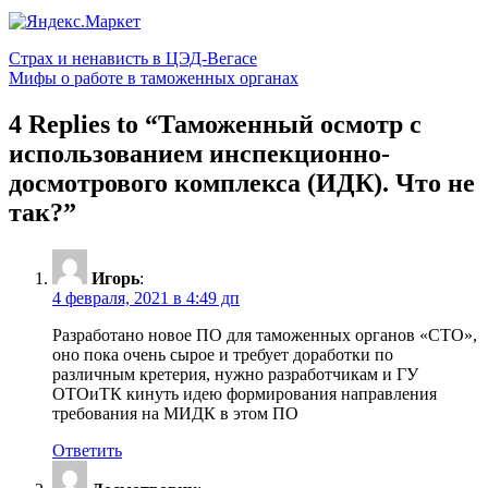
Навигация
Страх и ненависть в ЦЭД-Вегасе
Мифы о работе в таможенных органах
по
записям
4 Replies to “
Таможенный осмотр с
использованием инспекционно-
досмотрового комплекса (ИДК). Что не
так?
”
Игорь
:
4 февраля, 2021 в 4:49 дп
Разработано новое ПО для таможенных органов «СТО»,
оно пока очень сырое и требует доработки по
различным кретерия, нужно разработчикам и ГУ
ОТОиТК кинуть идею формирования направления
требования на МИДК в этом ПО
Ответить