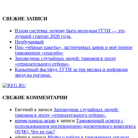
СВЕЖИЕ ЗАПИСИ
Взлом системы: почему быть молодым ГГТИ — это
лучший стартап 2026 года.
Необучаемый
Про «чёрные пакеты», застенчивых замов и моё первое
таможенное «спасибо»
Заповедник случайных людей: таможня в эпоху
«отрицательного отбора».
Карьерный фастфуд: ГГТИ за три месяца и инфляция
звезд на погонах.
СВЕЖИЕ КОММЕНТАРИИ
Евгений
к записи
Заповедник случайных людей:
таможня в эпоху «отрицательного отбора».
время намаза акъяр
к записи
Таможенный осмотр с
использованием инспекционно-досмотрового комплекса
(ИДК). Что не так?
admin
к записи
Мифы о работе в таможенных органах