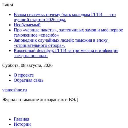
Skip
Latest
to
Взлом системы: почему быть молодым ГГТИ — это
content
лучший стартап 2026 года.
Необучаемый
Про «чёрные пакеты», застенчивых замов и моё первое
таможенное «спасибо»
Заповедник случайных людей: таможня в эпоху
«отрицательного отбора».
Карьерный фастфуд: ГГТИ за три месяца и инфляция
звезд на погонах.
Суббота, 08 августа, 2026
О проекте
Обратная связь
vtamozhne.ru
Журнал о таможне декларантах и ВЭД
Главная
Истории