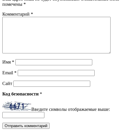
помечены
*
Комментарий
*
Имя
*
Email
*
Сайт
Код безопасности
*
Введите символы отображаемые выше: